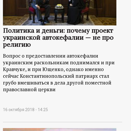
р
т
Политика и деньги: почему проект
а
украинской автокефалии — не про
религию
л
Вопрос о предоставлении автокефалии
украинским раскольникам поднимался и при
Кравчуке, и при Ющенко, однако именно
сейчас Константинопольский патриарх стал
грубо вмешиваться в дела другой поместной
православной церкви
16 октября 2018 - 14:25