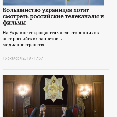
ц
Большинство украинцев хотят
смотреть российские телеканалы и
и
фильмы
о
На Украине сокращается число сторонников
антироссийских запретов в
н
медиапространстве
н
16 октября 2018 - 17:57
ы
й
п
о