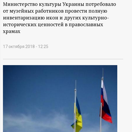
А
Министерство культуры Украины потребовало
от музейных работников провести полную
Н
инвентаризацию икон и других культурно-
исторических ценностей в православных
-
храмах
и
17 октября 2018 - 12:25
н
ф
о
р
м
а