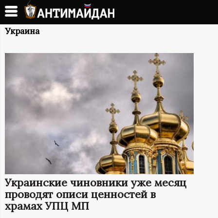
Перейти
к
А
основному
Украина
содержанию
Н
Т
И
М
А
Й
Украинские чиновники уже месяц
Д
проводят описи ценностей в
храмах УПЦ МП