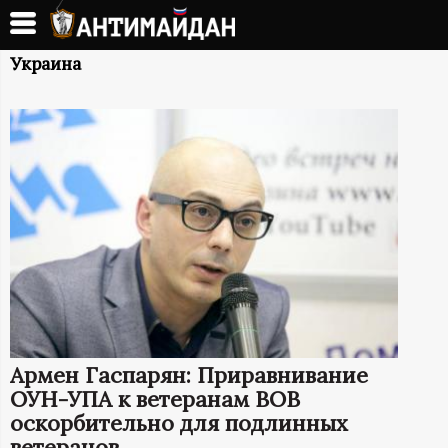
Перейти
к
А
основному
Украина
содержанию
Н
Т
И
М
А
Й
Армен Гаспарян: Приравнивание
Д
ОУН-УПА к ветеранам ВОВ
оскорбительно для подлинных
ветеранов