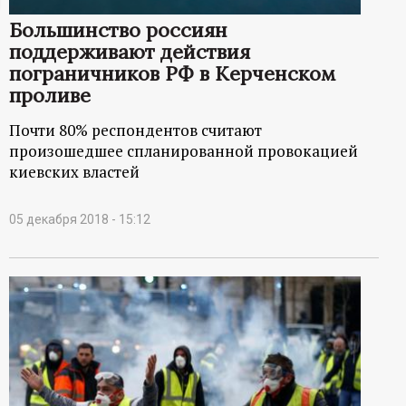
ц
Большинство россиян
поддерживают действия
и
пограничников РФ в Керченском
проливе
о
Почти 80% респондентов считают
произошедшее спланированной провокацией
н
киевских властей
н
05 декабря 2018 - 15:12
ы
й
п
о