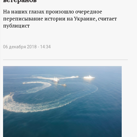
А
На наших глазах произошло очередное
Н
переписывание истории на Украине, считает
публицист
-
и
06 декабря 2018 - 14:34
н
ф
о
р
м
а