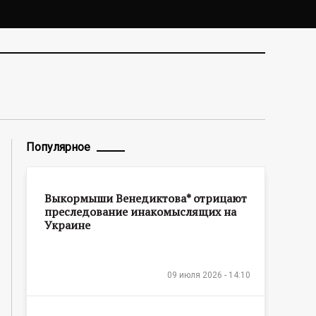
Популярное
Выкормыши Венедиктова* отрицают
преследование инакомыслящих на
Украине
09 июля 2026 - 14:10