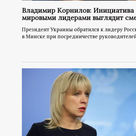
р
Владимир Корнилов: Инициатива 
т
мировыми лидерами выглядит см
Президент Украины обратился к лидеру Рос
а
в Минске при посредничестве руководителе
л