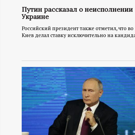
Путин рассказал о неисполнении
Н
Украине
-
Российский президент также отметил, что в
Киев делал ставку исключительно на кандид
и
н
ф
о
р
м
а