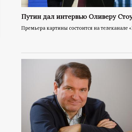
ц
Путин дал интервью Оливеру Стоу
и
Премьера картины состоится на телеканале «
о
н
н
ы
й
п
о