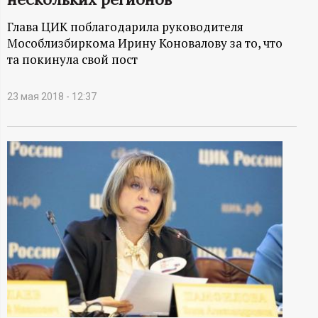
А
Глава ЦИК поблагодарила руководителя
Н
Мособлизбиркома Ирину Коновалову за то, что
та покинула свой пост
-
и
23 мая 2018 - 12:37
н
ф
о
р
м
а