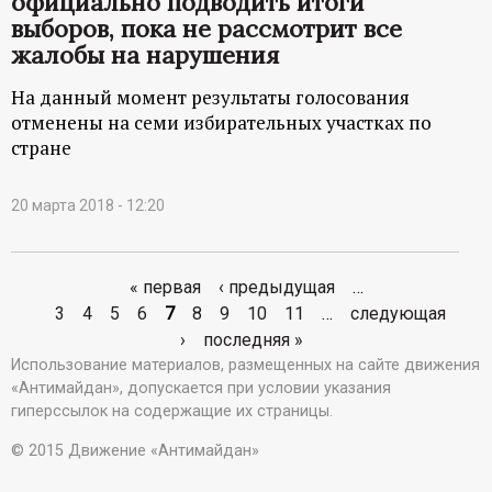
официально подводить итоги
выборов, пока не рассмотрит все
жалобы на нарушения
На данный момент результаты голосования
отменены на семи избирательных участках по
стране
20 марта 2018 - 12:20
« первая
‹ предыдущая
…
С
3
4
5
6
7
8
9
10
11
…
следующая
›
последняя »
т
Использование материалов, размещенных на сайте движения
«Антимайдан», допускается при условии указания
р
гиперссылок на содержащие их страницы.
а
© 2015 Движение «Антимайдан»
н