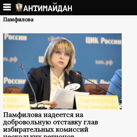
Перейти
к
А
основному
Памфилова
содержанию
Н
Т
И
М
А
Й
Памфилова надеется на
Д
добровольную отставку глав
избирательных комиссий
нескольких регионов