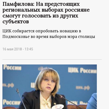
Памфилова: На предстоящих
ц
региональных выборах россияне
смогут голосовать из других
и
субъектов
о
ЦИК собирается опробовать новацию в
Подмосковье во время выборов мэра столицы
н
16 мая 2018 - 13:45
н
ы
й
п
о