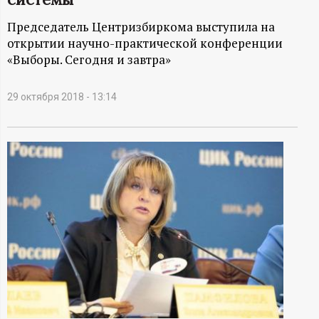
А
Председатель Центризбиркома выступила на
Н
открытии научно-практической конференции
«Выборы. Сегодня и завтра»
-
и
29 октября 2018 - 13:14
н
ф
о
р
м
а