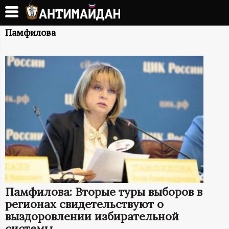
Перейти
к
А
основному
Памфилова
содержанию
Н
Т
И
М
А
Й
Памфилова: Вторые туры выборов в
Д
регионах свидетельствуют о
выздоровлении избирательной
системы