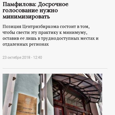
Памфилова: Досрочное
ц
голосование нужно
минимизировать
и
Позиция Центризбиркома состоит в том,
о
чтобы свести эту практику к минимуму,
оставив ее лишь в труднодоступных местах и
н
отдаленных регионах
н
23 октября 2018 - 12:40
ы
й
п
о