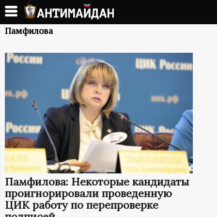
Перейти
к
А
основному
Памфилова
содержанию
Н
Т
И
М
А
Й
Памфилова: Некоторые кандидаты
Д
проигнорировали проведенную
ЦИК работу по перепроверке
подписей