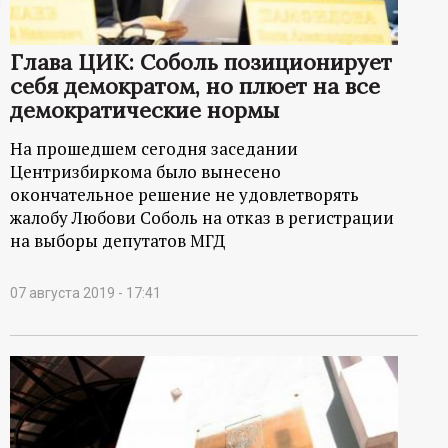
ц
Глава ЦИК: Соболь позиционирует
и
себя демократом, но плюет на все
демократические нормы
о
На прошедшем сегодня заседании
н
Центризбиркома было вынесено
окончательное решение не удовлетворять
н
жалобу Любови Соболь на отказ в регистрации
на выборы депутатов МГД
ы
07 августа 2019 - 17:41
й
п
о