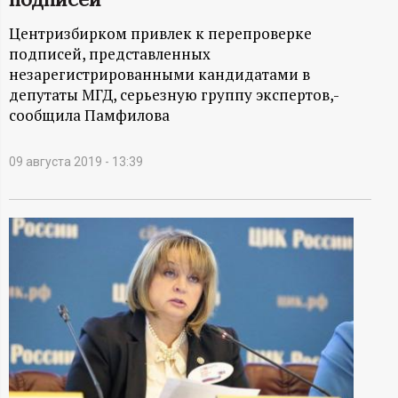
А
Центризбирком привлек к перепроверке
Н
подписей, представленных
незарегистрированными кандидатами в
-
депутаты МГД, серьезную группу экспертов,-
сообщила Памфилова
и
н
09 августа 2019 - 13:39
ф
о
р
м
а