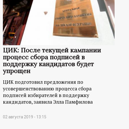
р
т
а
л
ЦИК: После текущей кампании
процесс сбора подписей в
поддержку кандидатов будет
упрощен
ЦИК подготовил предложения по
усовершенствованию процесса сбора
подписей избирателей в поддержку
кандидатов, заявила Элла Памфилова
02 августа 2019 - 13:15