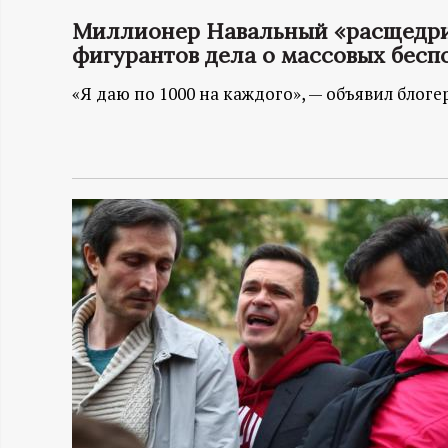
Миллионер Навальный «расщедрил
Н
фигурантов дела о массовых бесп
-
«Я даю по 1000 на каждого», — объявил блог
и
н
ф
о
р
м
а