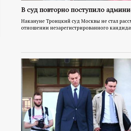
ц
В суд повторно поступило админ
и
Накануне Троицкий суд Москвы не стал рас
отношении незарегистрированного кандида
о
н
н
ы
й
п
о