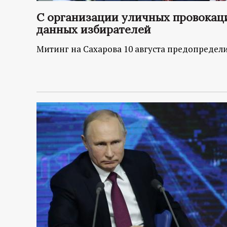
р
С организации уличных провокац
т
данных избирателей
Митинг на Сахарова 10 августа предопредел
а
л