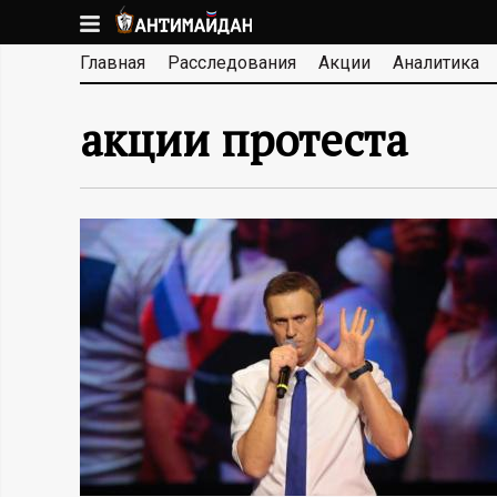
Перейти
к
А
Главная
Расследования
Акции
Аналитика
основному
содержанию
Н
акции протеста
Т
И
М
А
Й
Д
А