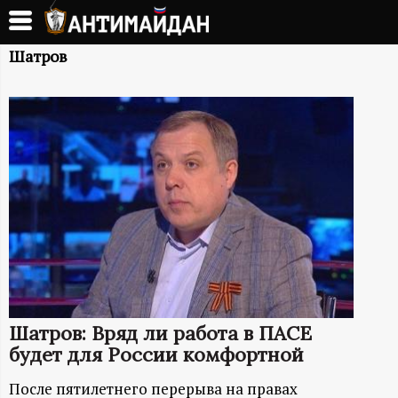
Перейти
к
А
основному
Шатров
содержанию
Н
Т
И
М
А
Й
Шатров: Вряд ли работа в ПАСЕ
Д
будет для России комфортной
После пятилетнего перерыва на правах