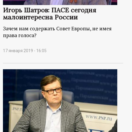
р
Игорь Шатров: ПАСЕ сегодня
малоинтересна России
т
Зачем нам содержать Совет Европы, не имея
а
права голоса?
л
17 января 2019 - 16:05