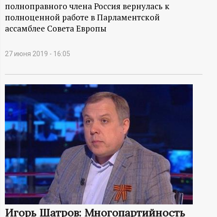
А
полноправного члена Россия вернулась к
полноценной работе в Парламентской
Н
ассамблее Совета Европы
-
27 июня 2019 - 16:05
и
н
ф
о
р
м
а
Игорь Шатров: Многопартийность