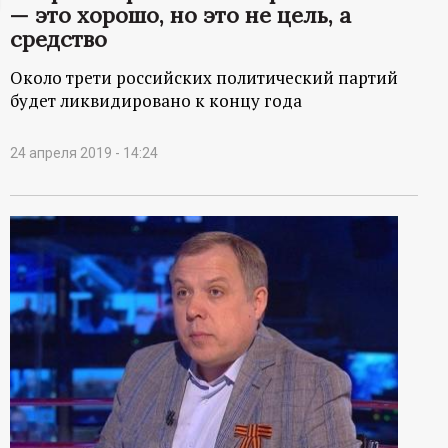
— это хорошо, но это не цель, а
ц
средство
и
Около трети российских политический партий
будет ликвидировано к концу года
о
24 апреля 2019 - 14:24
н
н
ы
й
п
о