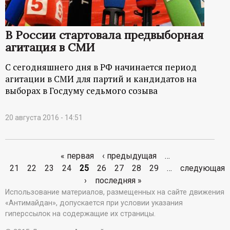
В России стартовала предвыборная
агитация в СМИ
С сегодняшнего дня в РФ начинается период
агитации в СМИ для партий и кандидатов на
выборах в Госдуму седьмого созыва
20 августа 2016 - 14:51
« первая
‹ предыдущая
…
С
21
22
23
24
25
26
27
28
29
…
следующая
›
последняя »
т
Использование материалов, размещенных на сайте движения
«Антимайдан», допускается при условии указания
р
гиперссылок на содержащие их страницы.
а