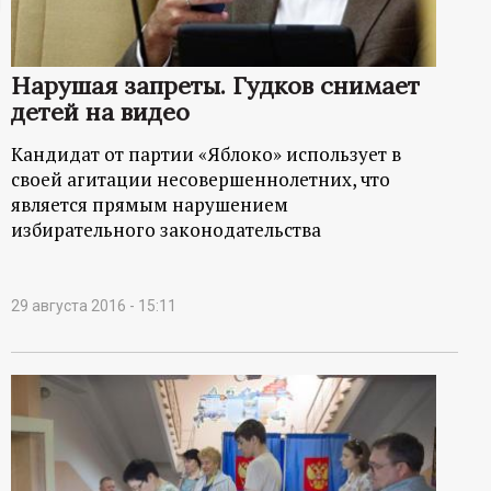
ц
и
Нарушая запреты. Гудков снимает
детей на видео
о
Кандидат от партии «Яблоко» использует в
своей агитации несовершеннолетних, что
н
является прямым нарушением
избирательного законодательства
н
ы
29 августа 2016 - 15:11
й
п
о