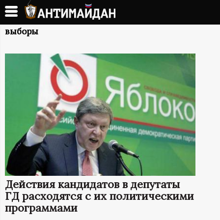
Перейти
к
А
основному
выборы
содержанию
Н
Т
И
М
А
Й
Действия кандидатов в депутаты
Д
ГД расходятся с их политическими
программами