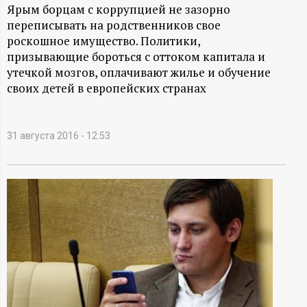
А
Ярым борцам с коррупцией не зазорно
переписывать на родственников свое
Н
роскошное имущество. Политики,
призывающие бороться с оттоком капитала и
-
утечкой мозгов, оплачивают жилье и обучение
своих детей в европейских странах
и
н
31 августа 2016 - 12:53
ф
о
р
м
а