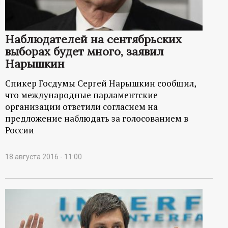
ц
и
Наблюдателей на сентябрьских
выборах будет много, заявил
о
Нарышкин
Спикер Госдумы Сергей Нарышкин сообщил,
н
что международные парламентские
организации ответили согласием на
н
предложение наблюдать за голосованием в
России
ы
18 августа 2016 - 11:00
й
п
о