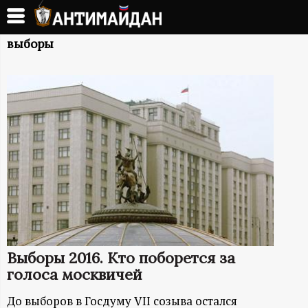
Перейти
к
А
основному
выборы
содержанию
Н
Т
И
М
А
Й
Выборы 2016. Кто поборется за
Д
голоса москвичей
До выборов в Госдуму VII созыва остался