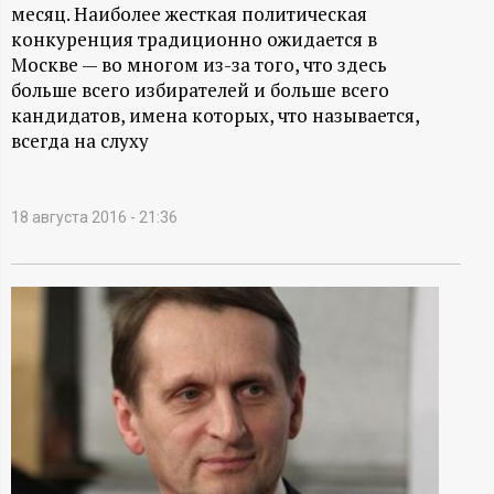
А
месяц. Наиболее жесткая политическая
конкуренция традиционно ожидается в
Н
Москве — во многом из-за того, что здесь
больше всего избирателей и больше всего
-
кандидатов, имена которых, что называется,
всегда на слуху
и
н
18 августа 2016 - 21:36
ф
о
р
м
а