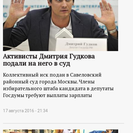
р
т
а
л
Активисты Дмитрия Гудкова
подали на него в суд
Коллективный иск подан в Савеловский
районный суд города Москвы. Члены
избирательного штаба кандидата в депутаты
Госдумы требуют выплаты зарплаты
17 августа 2016 - 21:34