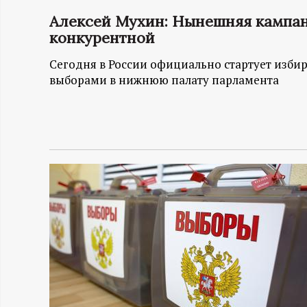
Алексей Мухин: Нынешняя кампани
Н
конкурентной
-
Сегодня в России официально стартует изби
выборами в нижнюю палату парламента
и
н
ф
о
р
м
а