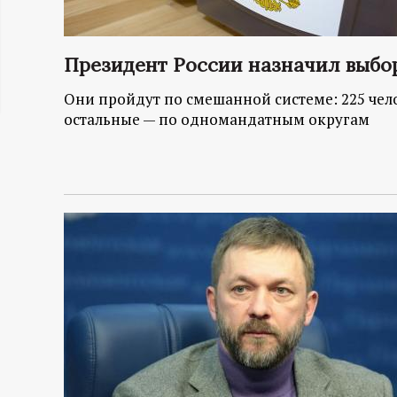
ц
Президент России назначил выбор
и
Они пройдут по смешанной системе: 225 чел
о
остальные — по одномандатным округам
н
н
ы
й
п
о