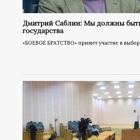
р
т
Дмитрий Саблин: Мы должны быть
государства
а
«БОЕВОЕ БРАТСТВО» примет участие в выбор
л