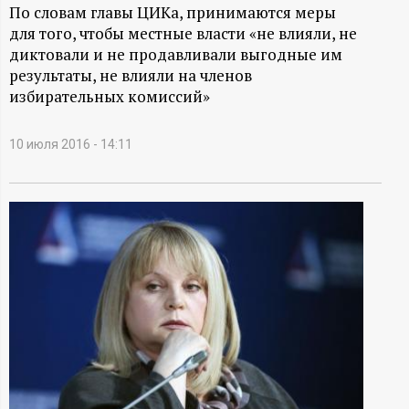
А
По словам главы ЦИКа, принимаются меры
для того, чтобы местные власти «не влияли, не
Н
диктовали и не продавливали выгодные им
результаты, не влияли на членов
-
избирательных комиссий»
и
10 июля 2016 - 14:11
н
ф
о
р
м
а