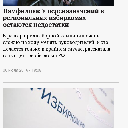
ц
Памфилова: У переназначений в
региональных избиркомах
и
остаются недостатки
о
В разгар предвыборной кампании очень
сложно на ходу менять руководителей, и это
н
делается только в крайнем случае, рассказала
глава Центризбиркома РФ
н
06 июля 2016 - 18:08
ы
й
п
о