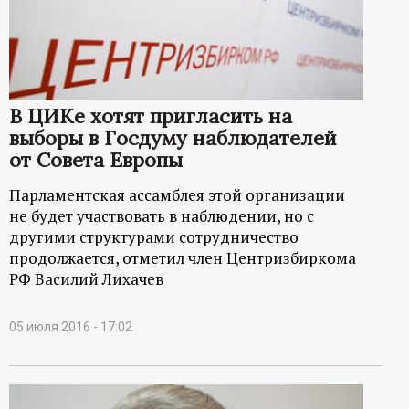
р
т
а
В ЦИКе хотят пригласить на
выборы в Госдуму наблюдателей
л
от Совета Европы
Парламентская ассамблея этой организации
не будет участвовать в наблюдении, но с
другими структурами сотрудничество
продолжается, отметил член Центризбиркома
РФ Василий Лихачев
05 июля 2016 - 17:02