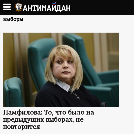
Перейти
к
А
основному
выборы
содержанию
Н
Т
И
М
А
Й
Памфилова: То, что было на
Д
предыдущих выборах, не
повторится