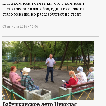
А
Глава комиссии отметила, что в комиссии
часто говорят о жалобах, однако сейчас их
Н
стало меньше, но расслабляться не стоит
-
03 августа 2016 - 16:06
и
н
ф
о
р
м
а
Бабушкинское лето Николая