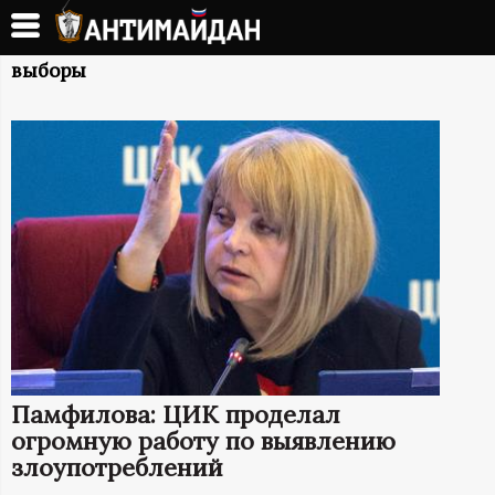
Перейти
к
А
основному
выборы
содержанию
Н
Т
И
М
А
Й
Памфилова: ЦИК проделал
Д
огромную работу по выявлению
злоупотреблений