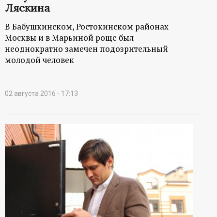
Ляскина
ц
В Бабушкинском, Ростокинском районах
и
Москвы и в Марьиной роще был
неоднократно замечен подозрительный
о
молодой человек
н
02 августа 2016 - 17:13
н
ы
й
п
о