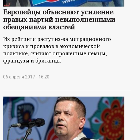
ц
Европейцы объясняют усиление
правых партий невыполненными
и
обещаниями властей
о
Их рейтинги растут из-за миграционного
кризиса и провалов в экономической
н
политике, считают опрошенные немцы,
французы и британцы
н
06 апреля 2017 - 16:20
ы
й
п
о