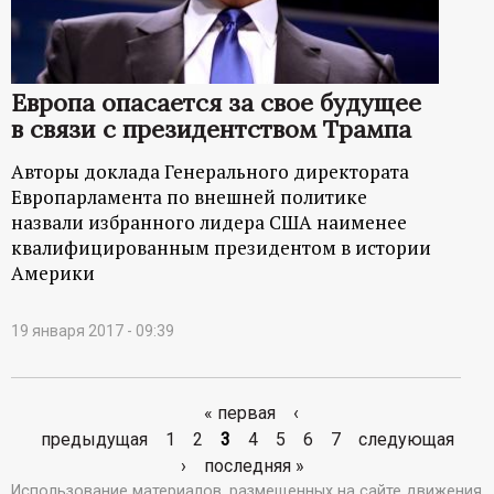
Европа опасается за свое будущее
в связи с президентством Трампа
Авторы доклада Генерального директората
Европарламента по внешней политике
назвали избранного лидера США наименее
квалифицированным президентом в истории
Америки
19 января 2017 - 09:39
« первая
‹
С
предыдущая
1
2
3
4
5
6
7
следующая
›
последняя »
т
Использование материалов, размещенных на сайте движения