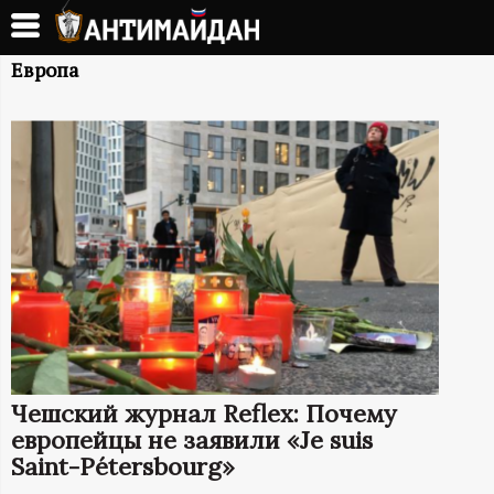
Перейти
к
А
основному
Европа
содержанию
Н
Т
И
М
А
Й
Чешский журнал Reflex: Почему
Д
европейцы не заявили «Je suis
Saint-Pétersbourg»