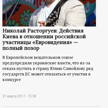
р
т
а
Николай Расторгуев: Действия
Киева в отношении российской
л
участницы «Евровидения» —
полный позор
В Европейском вещательном союзе
предупредили украинские власти, что из-за
отказа пустить в страну Юлию Самойлову ряд
государств ЕС может отказаться от участия в
конкурсе
31 марта 2017 - 15:38