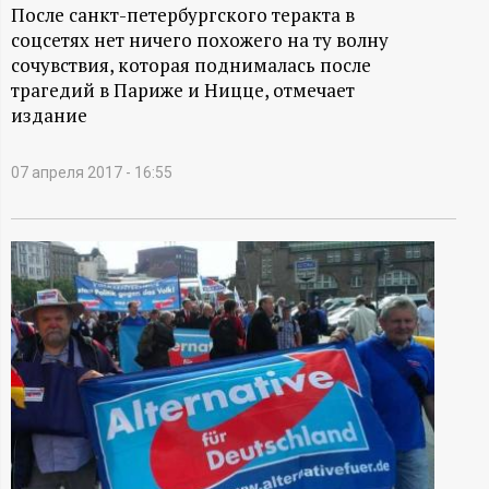
А
После санкт-петербургского теракта в
соцсетях нет ничего похожего на ту волну
Н
сочувствия, которая поднималась после
трагедий в Париже и Ницце, отмечает
-
издание
и
07 апреля 2017 - 16:55
н
ф
о
р
м
а