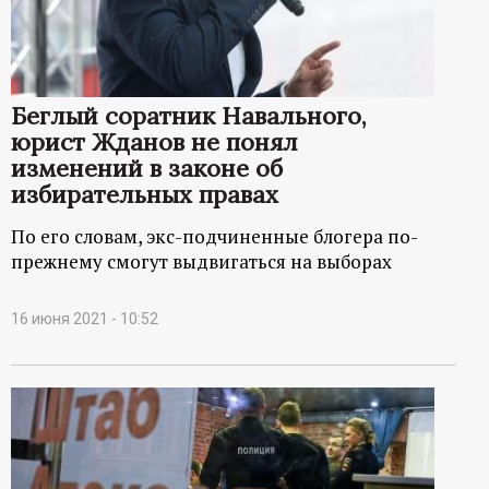
р
т
Беглый соратник Навального,
а
юрист Жданов не понял
изменений в законе об
л
избирательных правах
По его словам, экс-подчиненные блогера по-
прежнему смогут выдвигаться на выборах
16 июня 2021 - 10:52