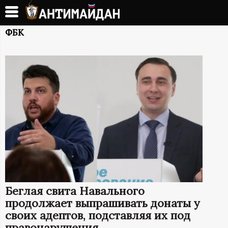
Перейти
к
А
основному
ФБК
содержанию
Н
Т
И
М
А
Й
Беглая свита Навального
Д
продолжает выпрашивать донаты у
своих адептов, подставляя их под
правонарушения