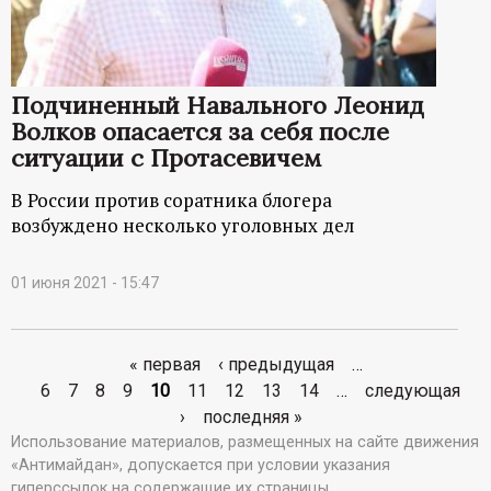
Подчиненный Навального Леонид
Волков опасается за себя после
ситуации с Протасевичем
В России против соратника блогера
возбуждено несколько уголовных дел
01 июня 2021 - 15:47
« первая
‹ предыдущая
…
С
6
7
8
9
10
11
12
13
14
…
следующая
›
последняя »
т
Использование материалов, размещенных на сайте движения
«Антимайдан», допускается при условии указания
р
гиперссылок на содержащие их страницы.