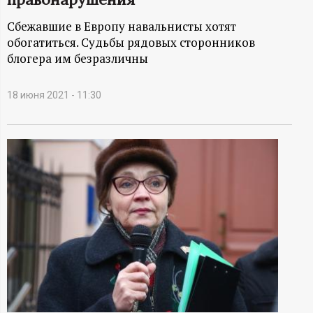
А
Сбежавшие в Европу навальнисты хотят
Н
обогатиться. Судьбы рядовых сторонников
блогера им безразличны
-
и
18 июня 2021 - 11:30
н
ф
о
р
м
а