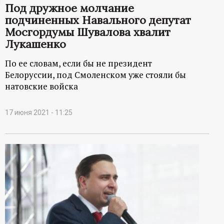
Под дружное молчание
ц
подчиненных Навального депутат
Мосгордумы Шувалова хвалит
и
Лукашенко
о
По ее словам, если бы не президент
Белоруссии, под Смоленском уже стояли бы
н
натовские войска
н
17 июня 2021 - 11:25
ы
й
п
о