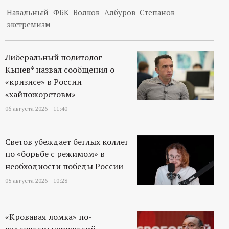
Навальный
ФБК
Волков
Албуров
Степанов
экстремизм
Либеральный политолог
Кынев* назвал сообщения о
«кризисе» в России
«хайпожорстовм»
06 августа 2026 - 11:40
Светов убеждает беглых коллег
по «борьбе с режимом» в
необходиости победы России
05 августа 2026 - 10:28
«Кровавая ломка» по-
гудковски: парижский