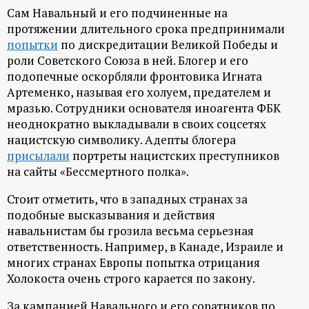
Сам Навальный и его подчиненные на
протяжении длительного срока предпринимали
попытки
по дискредитации Великой Победы и
роли Советского Союза в ней. Блогер и его
подопечные оскорбляли фронтовика Игната
Артеменко, называя его холуем, предателем и
мразью. Сотрудники основателя иноагента ФБК
неоднократно выкладывали в своих соцсетях
нацистскую символику. Адепты блогера
присылали
портреты нацистских преступников
на сайты «Бессмертного полка».
Стоит отметить, что в западных странах за
подобные высказывания и действия
навальнистам бы грозила весьма серьезная
ответственность. Например, в Канаде, Израиле и
многих странах Европы попытка отрицания
Холокоста очень строго карается по закону.
За кампанией Навального и его соратников по