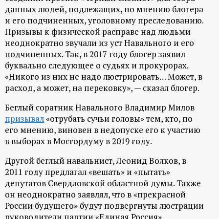
данных людей, подлежащих, по мнению блогера
и его подчиненных, уголовному преследованию.
Призывы к физической расправе над людьми
неоднократно звучали из уст Навального и его
подчиненных. Так, в 2017 году блогер заявил
буквально следующее о судьях и прокурорах.
«Никого из них не надо люстрировать… Может, в
расход, а может, на перековку», — сказал блогер.
Беглый соратник Навального Владимир Милов
призывал
«отрубать сучьи головы» тем, кто, по
его мнению, виновен в недопуске его к участию
в выборах в Мосгордуму в 2019 году.
Другой беглый навальнист, Леонид Волков, в
2011 году предлагал «вешать» и «пытать»
депутатов Свердловской областной думы. Также
он неоднократно заявлял, что в «прекрасной
России будущего» будут подвергнуты люстрации
руководители партии «Единая Россия»,