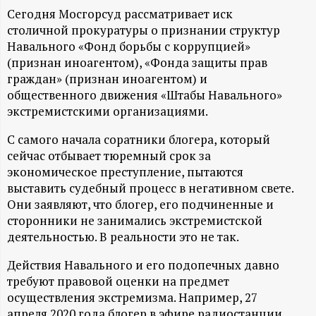
А
Сегодня Мосгорсуд рассматривает иск
Н
столичной прокуратуры о признании структур
Навального «Фонд борьбы с коррупцией»
(признан иноагентом), «Фонда защиты прав
-
граждан» (признан иноагентом) и
общественного движения «Штабы Навального»
и
экстремистскими организациями.
н
С самого начала соратники блогера, который
сейчас отбывает тюремный срок за
ф
экономическое преступление, пытаются
выставить судебный процесс в негативном свете.
о
Они заявляют, что блогер, его подчиненные и
сторонники не занимались экстремистской
р
деятельностью. В реальности это не так.
Действия Навального и его подопечных давно
м
требуют правовой оценки на предмет
осуществления экстремизма. Например, 27
а
апреля 2020 года блогер в эфире радиостанции