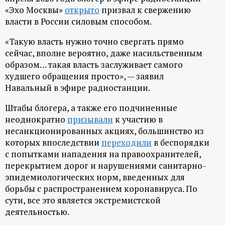
«Эхо Москвы»
открыто
призвал к свержению
ц
власти в России силовым способом.
и
«Такую власть нужно точно свергать прямо
сейчас, вполне вероятно, даже насильственным
о
образом… такая власть заслуживает самого
худшего обращения просто», — заявил
н
Навальный в эфире радиостанции.
Штабы блогера, а также его подчиненные
н
неоднократно
призывали
к участию в
несанкционированных акциях, большинство из
ы
которых впоследствии
переходили
в беспорядки
с попытками нападения на правоохранителей,
й
перекрытием дорог и нарушениями санитарно-
эпидемиологических норм, введенных для
п
борьбы с распространением коронавируса. По
сути, все это является экстремистской
о
деятельностью.