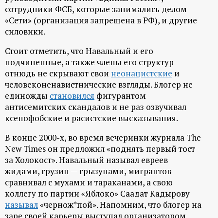
сотрудники ФСБ, которые занимались делом
«Сети» (организация запрещена в РФ), и другие
силовики.
Стоит отметить, что Навальный и его
подчиненные, а также члены его структур
отнюдь не скрывают свои
неонацистские
и
человеконенавистнические взгляды. Блогер не
единожды
становился
фигурантом
антисемитских скандалов и не раз озвучивал
ксенофобские и расистские высказывания.
В конце 2000-х, во время вечеринки журнала The
New Times он предложил «поднять первый тост
за Холокост». Навальный называл евреев
жидами, грузин — грызунами, мигрантов
сравнивал с мухами и тараканами, а свою
коллегу по партии «Яблоко» Саадат Кадырову
называл
«чернож*пой». Напомним, что блогер на
заре своей карьеры выступал организатором