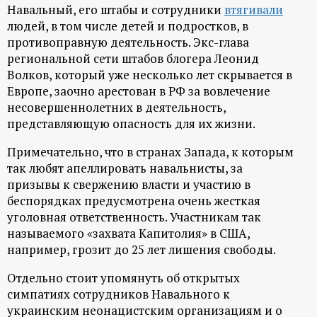
р
Навальный, его штабы и сотрудники
втягивали
людей, в том числе детей и подростков, в
т
противоправную деятельность. Экс-глава
региональной сети штабов блогера Леонид
а
Волков, который уже несколько лет скрывается в
Европе, заочно арестован в РФ за вовлечение
несовершеннолетних в деятельность,
л
представляющую опасность для их жизни.
Примечательно, что в странах Запада, к которым
так любят апеллировать навальнисты, за
призывы к свержению власти и участию в
беспорядках предусмотрена очень жесткая
уголовная ответственность. Участникам так
называемого «захвата Капитолия» в США,
например, грозит до 25 лет лишения свободы.
Отдельно стоит упомянуть об открытых
симпатиях сотрудников Навального к
украинским неонацистским организациям и о