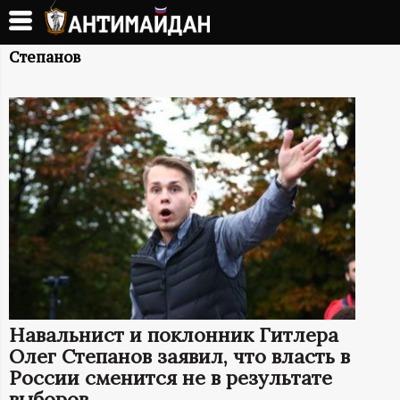
Перейти
к
А
основному
Степанов
содержанию
Н
Т
И
М
А
Й
Навальнист и поклонник Гитлера
Д
Олег Степанов заявил, что власть в
России сменится не в результате
выборов