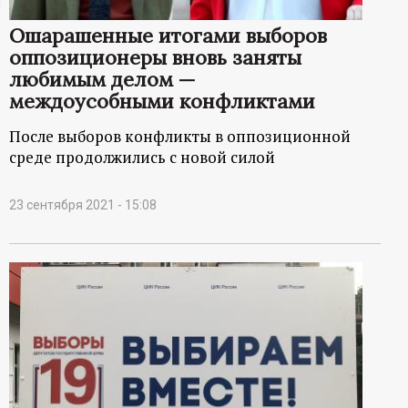
ц
Ошарашенные итогами выборов
оппозиционеры вновь заняты
и
любимым делом —
междоусобными конфликтами
о
После выборов конфликты в оппозиционной
н
среде продолжились с новой силой
н
23 сентября 2021 - 15:08
ы
й
п
о