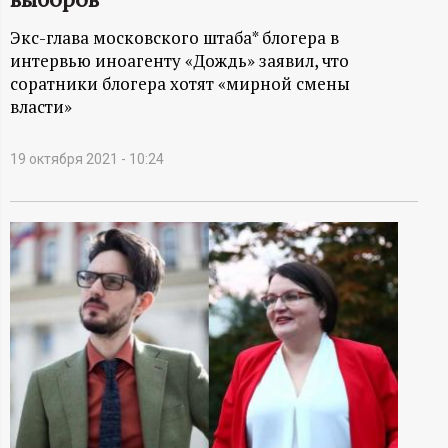
А
Экс-глава московского штаба* блогера в
Н
интервью иноагенту «Дождь» заявил, что
соратники блогера хотят «мирной смены
-
власти»
и
19 октября 2021 - 10:24
н
ф
о
р
м
а