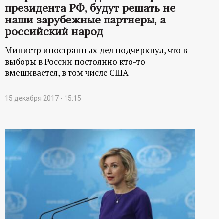
президента РФ, будут решать не
ц
наши зарубежные партнеры, а
российский народ
и
Министр иностранных дел подчеркнул, что в
о
выборы в России постоянно кто-то
вмешивается, в том числе США
н
15 декабря 2017 - 15:15
н
ы
й
п
о