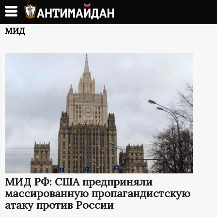
Перейти
к
А
основному
МИД
содержанию
Н
Т
И
М
А
Й
МИД РФ: США предприняли
Д
массированную пропагандистскую
атаку против России