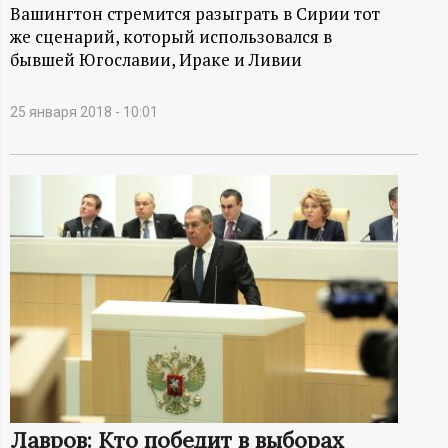
А
Вашингтон стремится разыграть в Сирии тот
же сценарий, который использовался в
Н
бывшей Югославии, Ираке и Ливии
-
25 января 2018 - 10:01
и
н
ф
о
р
м
а
Лавров: Кто победит в выборах