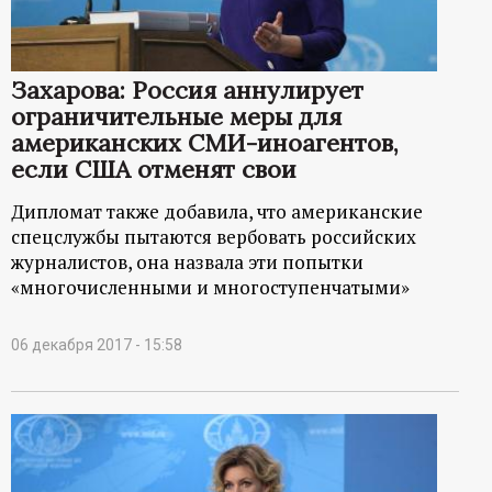
р
т
Захарова: Россия аннулирует
ограничительные меры для
а
американских СМИ-иноагентов,
если США отменят свои
л
Дипломат также добавила, что американские
спецслужбы пытаются вербовать российских
журналистов, она назвала эти попытки
«многочисленными и многоступенчатыми»
06 декабря 2017 - 15:58