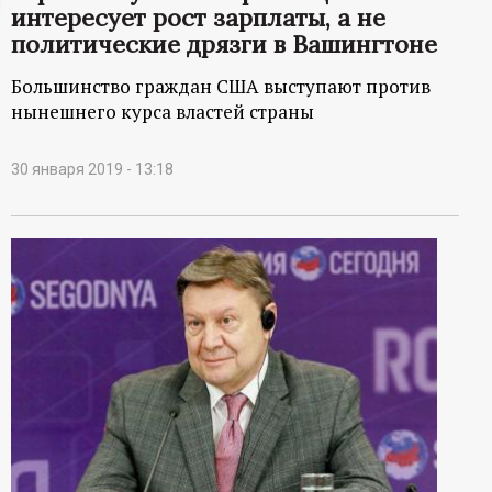
интересует рост зарплаты, а не
ц
политические дрязги в Вашингтоне
и
Большинство граждан США выступают против
нынешнего курса властей страны
о
30 января 2019 - 13:18
н
н
ы
й
п
о