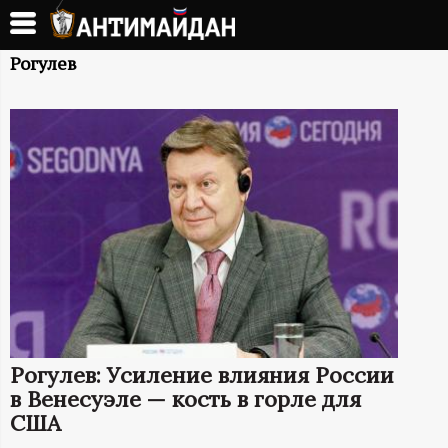
Перейти
к
А
основному
Рогулев
содержанию
Н
Т
И
М
А
Й
Рогулев: Усиление влияния России
Д
в Венесуэле — кость в горле для
США