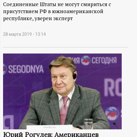
А
Соединенные Штаты не могут смириться с
присутствием РФ в южноамериканской
Н
республике, уверен эксперт
-
28 марта 2019 - 13:14
и
н
ф
о
р
м
а
Юрий Рогулев: Американцев